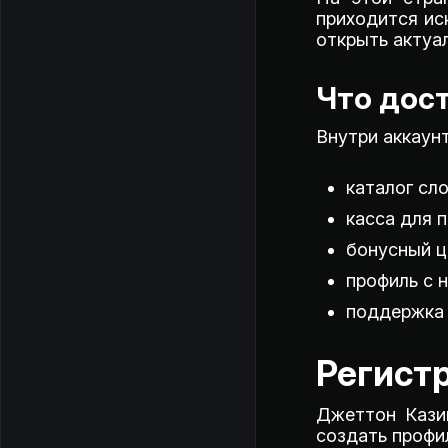
приходится ис
открыть актуал
Что дос
Внутри аккаун
каталог слот
касса для 
бонусный ц
профиль с 
поддержка 
Регистр
Джеттон Казин
создать профи