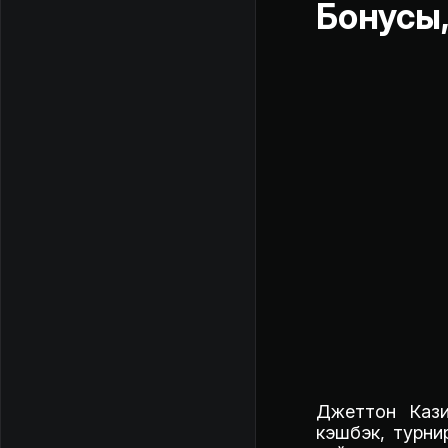
Бонусы
Джеттон Кази
кэшбэк, турни