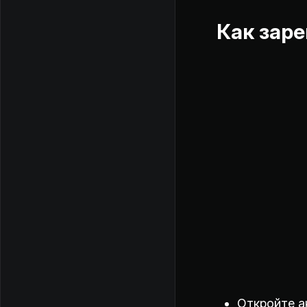
Как зар
Откройте а