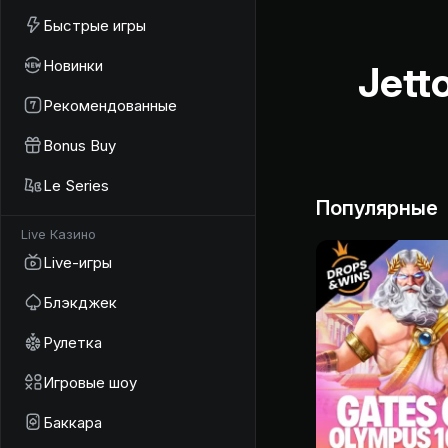
Быстрые игры
Новинки
Jett
Рекомендованные
Bonus Buy
Le Series
Популярные
Live Казино
Live-игры
Блэкджек
Рулетка
Игровые шоу
Баккара