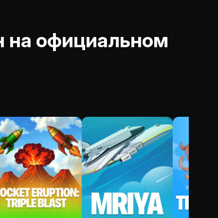
йн на официальном