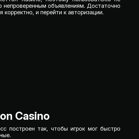
по непроверенным объявлениям. Достаточно
 корректно, и перейти к авторизации.
ton Casino
сс построен так, чтобы игрок мог быстро
ные.