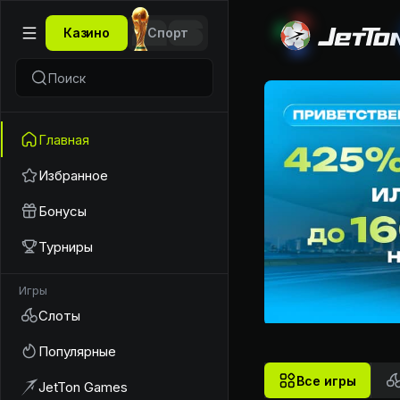
Казино
Спорт
Поиск
Главная
Избранное
Бонусы
Турниры
Игры
Слоты
Популярные
Все игры
JetTon Games