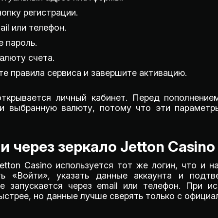
опку регистрации.
il или телефон.
 пароль.
алюту счета.
е правила сервиса и завершите активацию.
открывается личный кабинет. Перед пополнение
 и выбранную валюту, потому что эти параметр
и через зеркало Jetton Casino
etton Casino используется тот же логин, что и 
ть «Войти», указать данные аккаунта и подтв
е запускается через email или телефон. При и
ыстрее, но данные лучше сверять только с официа